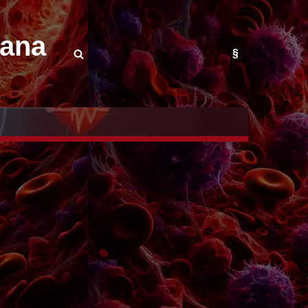
mana
§