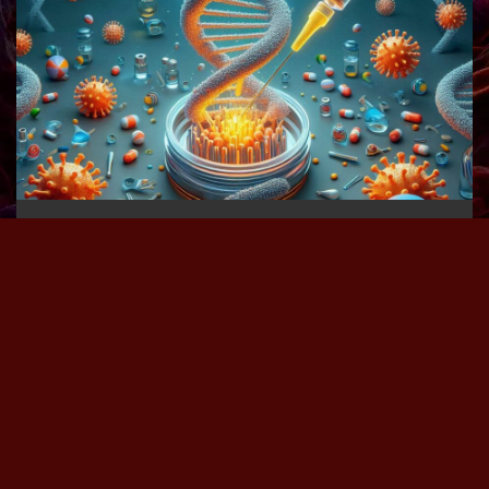
La Edición Genética CRISPR
por
Leandro Zamora
5 de agosto de 2024
Son las siglas del inglés, Repeticiones Palindrómicas Cortas
Agrupadas y Regularmente Interespaciadas, «Clustered
Regularly Interspaced Short Palindromic Repeats». Aunque
suena complejo, es una herramienta molecular que les permite
a los científicos dirigir y cortar con precisión cualquier tipo de
material genético para modificar el ADN.