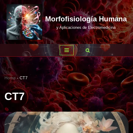
Saltar
Morfofisiología Humana
al
y Aplicaciones de Electromedicina
contenido
Home
-
CT7
CT7