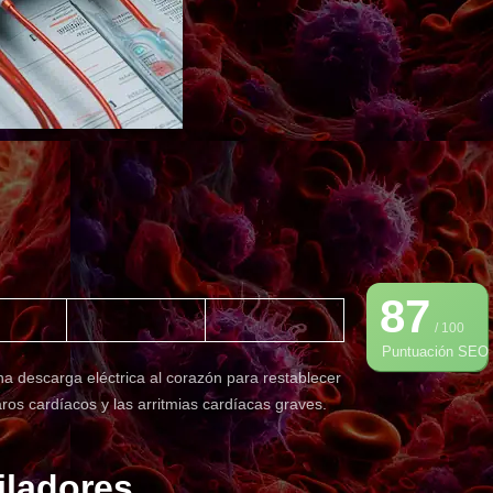
87
/ 100
Puntuación SEO
na descarga eléctrica al corazón para restablecer
paros cardíacos y las arritmias cardíacas graves.
riladores