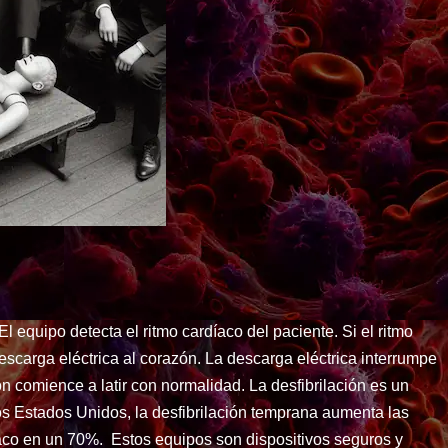
l equipo detecta el ritmo cardíaco del paciente. Si el ritmo
escarga eléctrica al corazón. La descarga eléctrica interrumpe
n comience a latir con normalidad. La desfibrilación es un
los Estados Unidos, la desfibrilación temprana aumenta las
aco en un 70%. Estos equipos son dispositivos seguros y