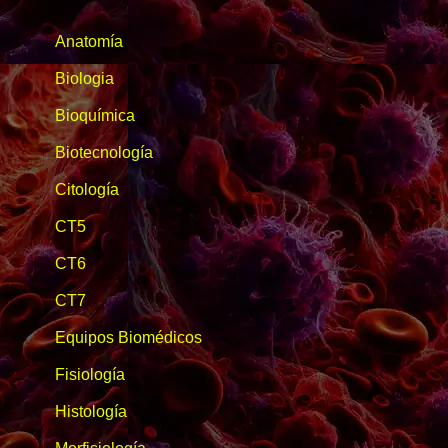
Anatomía
Biologia
Bioquímica
Biotecnología
Citología
CT5
CT6
CT7
Equipos Biomédicos
Fisiología
Histología