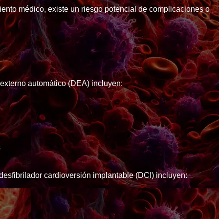
ento médico, existe un riesgo potencial de complicaciones o
 externo automático (DEA) incluyen:
s
desfibrilador cardioversión implantable (DCI) incluyen: