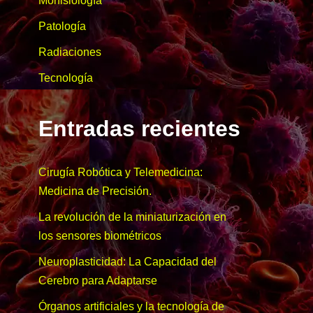
Morfisiología
Patología
Radiaciones
Tecnología
Entradas recientes
Cirugía Robótica y Telemedicina:
Medicina de Precisión.
La revolución de la miniaturización en
los sensores biométricos
Neuroplasticidad: La Capacidad del
Cerebro para Adaptarse
Órganos artificiales y la tecnología de