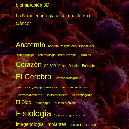
bioimpresión 3D
La Nanotecnología y su impacto en el
Cáncer
Anatomía
Aparato Respiratorio
Bioanalisis
Biotecnologia
Biotecnología
braquiterapia
Corazon
Corazón
CRISPR
Dolor
Doppler
Ecógrafo
El Cerebro
Electrocardiograma
Electrodos y equipos médicos
Electroestimulacion
Electromanometría
Electromedicina
Electromiografia
El Oido
Endoscopio
Equipos Médicos
Fisiología
Genética
glucometro
Imagenología
Implantes
Ingeniería de Tejidos