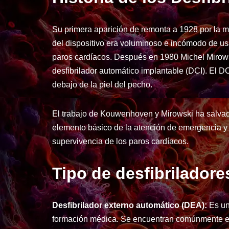
Su primera aparición de remonta a 1928 por la 
del dispositivo era voluminoso e incómodo de usa
paros cardíacos. Después en 1980 Michel Mirowsk
desfibrilador automático implantable (DCI). El 
debajo de la piel del pecho.
El trabajo de Kouwenhoven y Mirowski ha salvado
elemento básico de la atención de emergencia y h
supervivencia de los paros cardíacos.
Tipo de desfibriladore
Desfibrilador externo automático (DEA):
Es un 
formación médica. Se encuentran comúnmente en