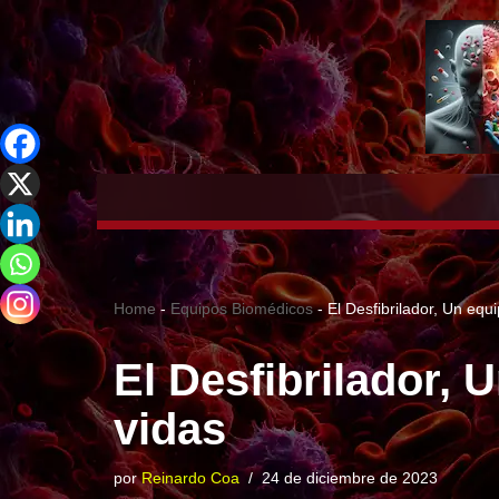
Saltar
al
contenido
Home
-
Equipos Biomédicos
-
El Desfibrilador, Un equ
El Desfibrilador, 
vidas
por
Reinardo Coa
24 de diciembre de 2023