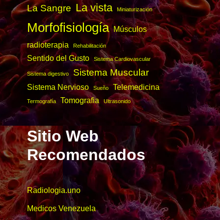
La vista
La Sangre
Miniaturización
Morfofisiología
Músculos
radioterapia
Rehabilitación
Sentido del Gusto
Sistema Cardiovascular
Sistema Muscular
Sistema digestivo
Sistema Nervioso
Telemedicina
Sueño
Tomografia
Termografía
Ultrasonido
Sitio Web
Recomendados
Radiologia.uno
Medicos Venezuela