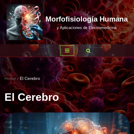
Saltar
Morfofisiología Humana
al
y Aplicaciones de Electromedicina
contenido
Home
-
El Cerebro
El Cerebro