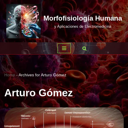
Saltar
Morfofisiología Humana
al
y Aplicaciones de Electromedicina
contenido
Home
-
Archives for Arturo Gómez
Arturo Gómez