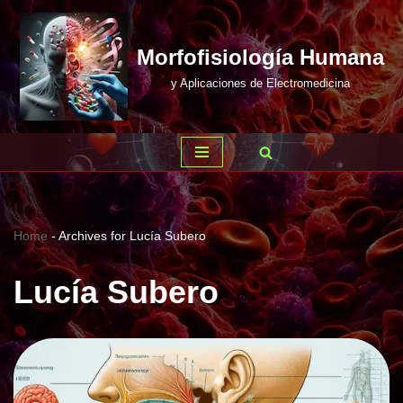
Saltar
Morfofisiología Humana
al
y Aplicaciones de Electromedicina
contenido
Home
-
Archives for Lucía Subero
Lucía Subero